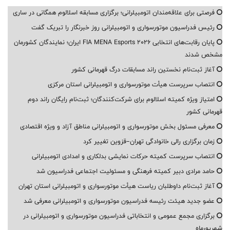
فرصتی برای علاقه‌مندان اتومبیلرانی؛ برگزاری مسابقه اسلالوم همگانی در ساری
رئیس فدراسیون موتورسواری و اتومبیلرانی روز خبرنگار را تبریک گفت
پایان رقابت‌های انتخابی FIA MENA Esports 2026 ایران؛ نمایندگان کشورمان
مشخص شدند
آغاز ثبت‌نام نخستین راند مسابقات درگ قهرمانی کشور
انتصاب سرپرست هیأت موتورسواری و اتومبیلرانی استان مرکزی
امتیاز ویژه کمیته اسلالوم برای شرکت‌کنندگان؛ ثبت‌نام رایگان راند دوم
قهرمانی کشور
معرفی مسئول بخش موتورسواری و اتومبیلرانی مناطق آزاد و ویژه اقتصادی
زمان برگزاری رالی خانوادگی تهران–قزوین تغییر کرد
انتصاب سرپرست کمیته حرکات نمایشی بدلکاری و امدادی اتومبیلرانی
حامد مرادی دبیر کمیته فرهنگی و مسئولیت اجتماعی فدراسیون شد
آغاز ثبت‌نام داوطلبان ریاست هیأت موتورسواری و اتومبیلرانی استان تهران
عضو جدید هیئت رئیسه فدراسیون موتورسواری و اتومبیلرانی معرفی شد
برگزاری مجمع عمومی و انتخاباتی فدراسیون موتورسواری و اتومبیلرانی در
شهریورماه