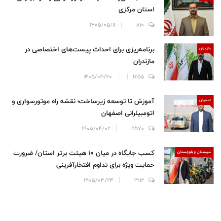
استان مرکزی
1405/05/11
810
برنامه‌ریزی برای احداث پیست‌های اختصاصی در
مازندران
مازندران
1405/04/20
1655
آموزش تا توسعه زیرساخت؛ نقشه راه موتورسواری و
اصفهان
اتومبیلرانی اصفهان
1405/04/02
2570
کسب جایگاه در میان ۱۰ هیئت برتر استان/ ضرورت
سيستان و بلوچستان
حمایت ویژه برای تداوم افتخارآفرینی
1405/03/24
3112