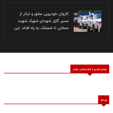
کاروان خودرویی عشق و ایثار از
مسیر گلزار شهدای شهرک شهید
محلاتی تا شمشک به راه افتاد. این
کاروان خودجوش صحنه‌ زیبایی از
حضور خاطره‌انگیز ۵۰ خودرو از
خانواده‌های معزز شهدا را ثبت کرد.
این کاروان، ترکیبی از شورِ حضور و
یادِ شهدای عزیز ایرانِ عزیز بود/
موتورسواری و اتومبیلرانی جهان
عکاس: فاضل حبیبی‌راد - پارسا
نورمحمدی
ویدئو