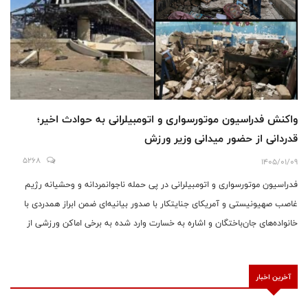
واکنش فدراسیون موتورسواری و اتومبیلرانی به حوادث اخیر؛
قدردانی از حضور میدانی وزیر ورزش
5268
1405/01/09
فدراسیون موتورسواری و اتومبیلرانی در پی حمله ناجوانمردانه و وحشیانه رژیم
غاصب صهیونیستی و آمریکای جنایتکار با صدور بیانیه‌ای ضمن ابراز همدردی با
خانواده‌های جان‌باختگان و اشاره به خسارت وارد شده به برخی اماکن ورزشی از
جمله مجموعه آزادی و پیست موتورکراس این فدراسیون، از حضور و پیگیری‌های
دکتر احمد دنیامالی وزیر ورزش و جوانان قدردانی کرد.
آخرین اخبار