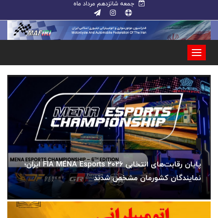
جمعه شانزدهم مرداد ماه
آغاز ثبت‌نام داوطلبان ریاست هیأت موتورسواری و
اتومبیلرانی استان تهران