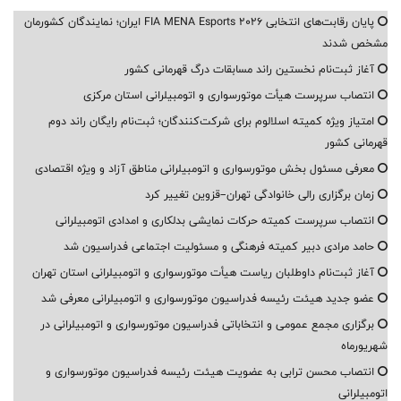
پایان رقابت‌های انتخابی FIA MENA Esports 2026 ایران؛ نمایندگان کشورمان
مشخص شدند
آغاز ثبت‌نام نخستین راند مسابقات درگ قهرمانی کشور
انتصاب سرپرست هیأت موتورسواری و اتومبیلرانی استان مرکزی
امتیاز ویژه کمیته اسلالوم برای شرکت‌کنندگان؛ ثبت‌نام رایگان راند دوم
قهرمانی کشور
معرفی مسئول بخش موتورسواری و اتومبیلرانی مناطق آزاد و ویژه اقتصادی
زمان برگزاری رالی خانوادگی تهران–قزوین تغییر کرد
انتصاب سرپرست کمیته حرکات نمایشی بدلکاری و امدادی اتومبیلرانی
حامد مرادی دبیر کمیته فرهنگی و مسئولیت اجتماعی فدراسیون شد
آغاز ثبت‌نام داوطلبان ریاست هیأت موتورسواری و اتومبیلرانی استان تهران
عضو جدید هیئت رئیسه فدراسیون موتورسواری و اتومبیلرانی معرفی شد
برگزاری مجمع عمومی و انتخاباتی فدراسیون موتورسواری و اتومبیلرانی در
شهریورماه
انتصاب محسن ترابی به عضویت هیئت رئیسه فدراسیون موتورسواری و
اتومبیلرانی