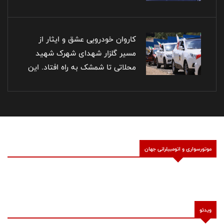
کاروان خودرویی عشق و ایثار از
مسیر گلزار شهدای شهرک شهید
محلاتی تا شمشک به راه افتاد. این
کاروان خودجوش صحنه‌ زیبایی از
حضور خاطره‌انگیز ۵۰ خودرو از
خانواده‌های معزز شهدا را ثبت کرد.
این کاروان، ترکیبی از شورِ حضور و
یادِ شهدای عزیز ایرانِ عزیز بود/
موتورسواری و اتومبیلرانی جهان
عکاس: فاضل حبیبی‌راد - پارسا
نورمحمدی
ویدئو