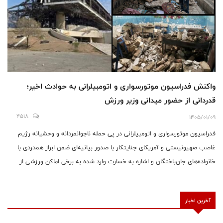
واکنش فدراسیون موتورسواری و اتومبیلرانی به حوادث اخیر؛
قدردانی از حضور میدانی وزیر ورزش
4518
1405/01/09
فدراسیون موتورسواری و اتومبیلرانی در پی حمله ناجوانمردانه و وحشیانه رژیم
غاصب صهیونیستی و آمریکای جنایتکار با صدور بیانیه‌ای ضمن ابراز همدردی با
خانواده‌های جان‌باختگان و اشاره به خسارت وارد شده به برخی اماکن ورزشی از
جمله مجموعه آزادی و پیست موتورکراس این فدراسیون، از حضور و پیگیری‌های
دکتر احمد دنیامالی وزیر ورزش و جوانان قدردانی کرد.
آخرین اخبار