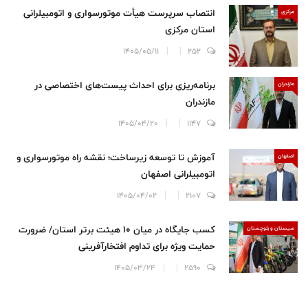
انتصاب سرپرست هیأت موتورسواری و اتومبیلرانی
مرکزی
استان مرکزی
1405/05/11
252
برنامه‌ریزی برای احداث پیست‌های اختصاصی در
مازندران
مازندران
1405/04/20
1147
آموزش تا توسعه زیرساخت؛ نقشه راه موتورسواری و
اصفهان
اتومبیلرانی اصفهان
1405/04/02
2107
کسب جایگاه در میان ۱۰ هیئت برتر استان/ ضرورت
سيستان و بلوچستان
حمایت ویژه برای تداوم افتخارآفرینی
1405/03/24
2590