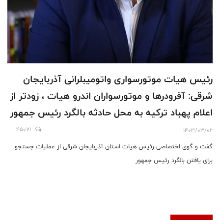
رئیس هیات موتورسواری واتومیبلرانی آذربایجان
شرقی: آفرودرها و موتورسواران اندرو هیات ، زودتر از
اعلام پهباد ترکیه به محل حادثه بالگرد رئیس جمهور
رسیدند و به گروه های دیگر اعلام کردند / ۷۵ آفرودر
45071
1403/03/02
و اندور سوار از پنج شهرستان در عملیات جستجو
گفت و گوی اختصاصی رئیس هیات استان آذربایجان شرقی از عملیات جستجو
حضور داشتند / پیکر شهید آیت الله آل هاشم در
برای یافتن بالگرد رئیس جمهور
فاصله ۱۰۰ متری بالگرد بود و اطلاعات ایشان به
راهنمایان محلی برای پیدا کردن محل بالگرد کمک کرد