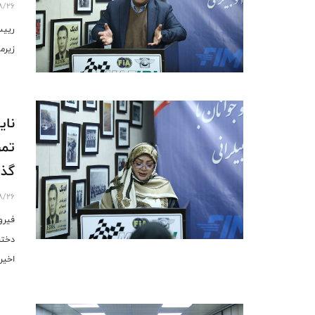
8/26
رییس
زیرم
نای
تمر
گذا
8/26
فیرو
دختر
اخیر