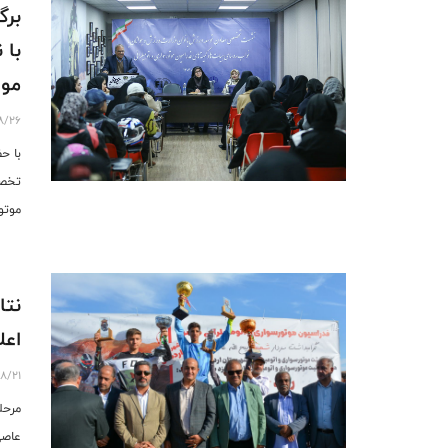
برگ
با 
موت
8/26
با ح
تخصص
موتو
اعل
8/21
عاصی