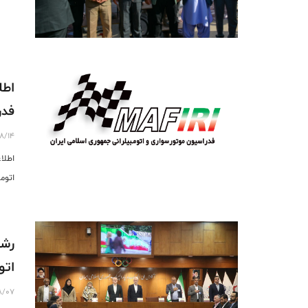
اطل
فدر
8/14
اطلا
اتومب
رشد
اتو
8/07