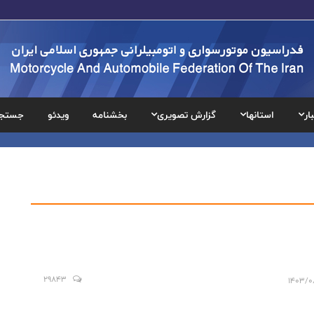
ار
استانها
گزارش تصویری
بخشنامه
ویدئو
جستج
29843
1403/0