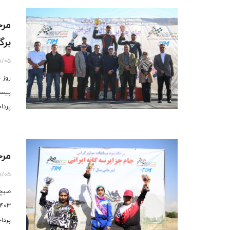
برگ
8/05
پیست
پرداخ
مرح
8/05
صبح 
پرداخ