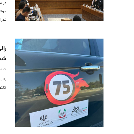
در م
جوان
فدرا
شد
8/07
کنتر