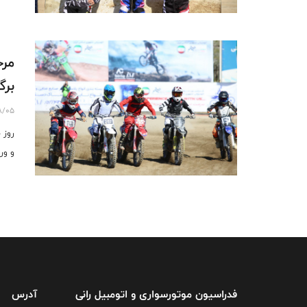
برگ
8/05
و ور
فدراسیون موتورسواری و اتومبیل رانی
آدرس