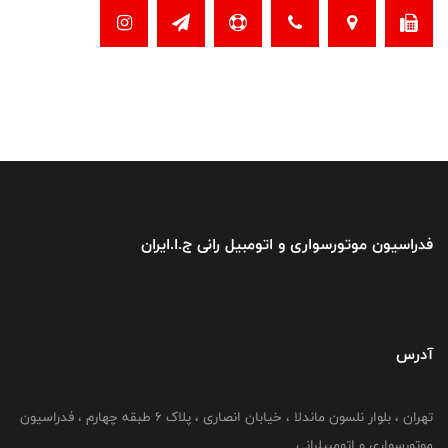
فدراسیون موتورسواری و اتومبیل رانی ج.ا.ایران
آدرس
تهران ، بلوار نلسون ماندلا ، خیابان انصاری ، پلاک ۶ طبقه چهارم ، فدراسیون
موتورسواری و اتومبیلرانی