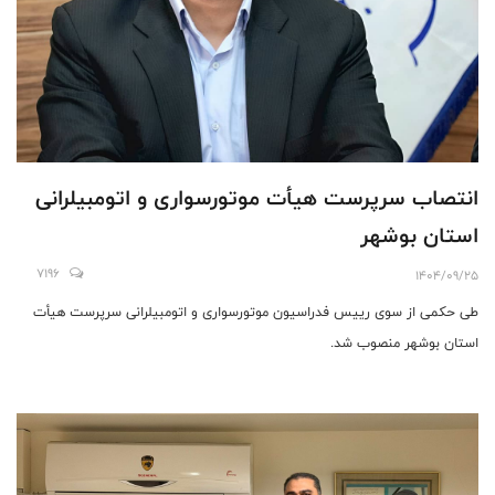
انتصاب سرپرست هیأت موتورسواری و اتومبیلرانی
استان بوشهر
7196
1404/09/25
طی حکمی از سوی رییس فدراسیون ﻣﻮﺗﻮﺭﺳﻮﺍﺭﯼ ﻭ ﺍﺗﻮﻣﺒﯿﻠﺮﺍﻧﯽ ﺳﺮﭘﺮﺳﺖ ﻫﯿﺄﺕ
ﺍﺳﺘﺎﻥ ﺑﻮﺷﻬﺮ منصوب شد.