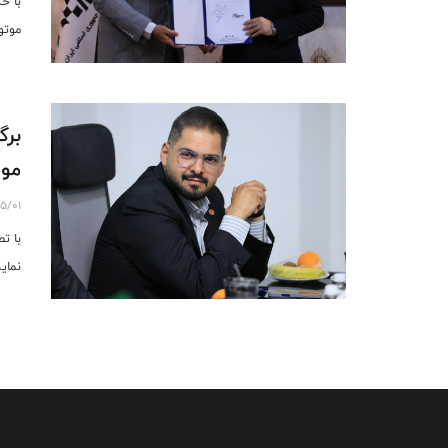
با ح
موتو
برگ
موت
5/01
با ت
نمای