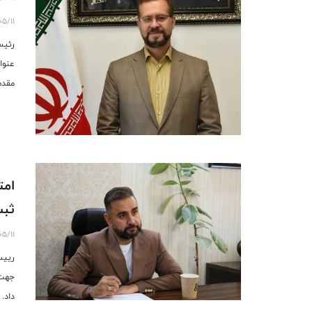
05/11
رئیس
عنوا
مقدم
امت
ثبت
05/11
رییس
جهت 
داد.