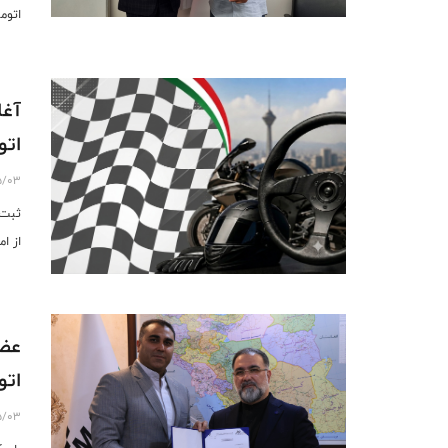
اتوم
آغا
اتو
5/03
ثبت‌
از ام
عضو
اتو
5/03