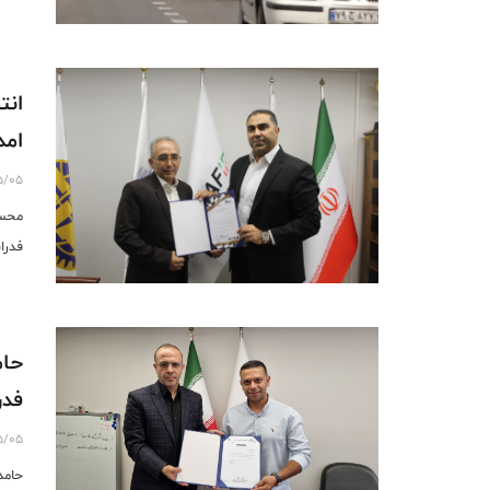
انت
امد
5/05
محسن
فدرا
حام
فدر
5/05
حامد