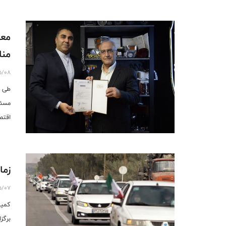
معر
منا
5/08
طی ح
مسئو
اقتص
زما
5/07
کمیت
برگز