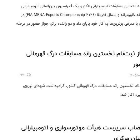
ه انتخابی مسابقات اتومبیلرانی الکترونیک فدراسیون بین‌المللی اتومبیلرانی
منطقه خاورمیانه و شمال آفریقا (FIA MENA Esports Championship 2026) در
 با معرفی برترین‌ها به کار خود پایان داد و دو راننده برتر، جواز حضور در مرحله
ی رقابت‌های بین‌المللی را کسب کردند.
ز ثبت‌نام نخستین راند مسابقات درگ قهرمانی
ور
197
1405/0
نام نخستین راند مسابقات درگ قهرمانی کشور، گرامیداشت شهدای نیروی
یی، آغاز شد.
صاب سرپرست هیأت موتورسواری و اتومبیلرانی
ان مرکزی