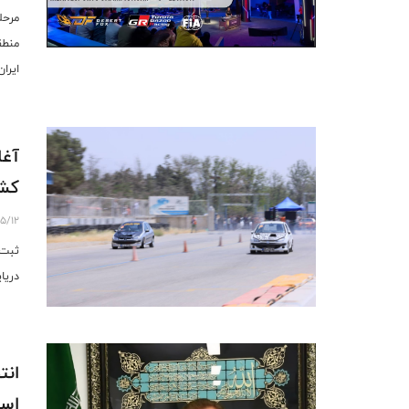
مرحل
ایران
نهای
آغا
کش
5/12
ثبت‌
دریا
انت
است