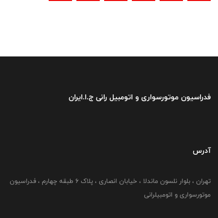
فدراسیون موتورسواری و اتومبیل رانی ج.ا.ایران
آدرس
تهران ، بلوار نلسون ماندلا ، خیابان انصاری ، پلاک ۶ طبقه چهارم ، فدراسیون
موتورسواری و اتومبیلرانی