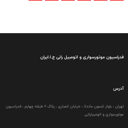
فدراسیون موتورسواری و اتومبیل رانی ج.ا.ایران
آدرس
تهران ، بلوار نلسون ماندلا ، خیابان انصاری ، پلاک ۶ طبقه چهارم ، فدراسیون
موتورسواری و اتومبیلرانی