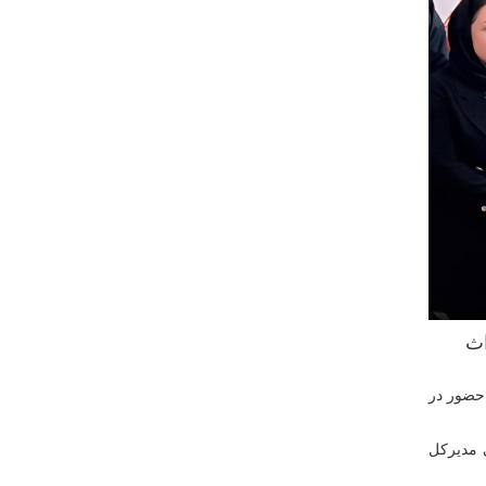
اث
 حضور در
 مدیرکل