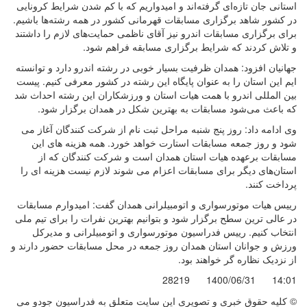
استانی جان تازه‌ای گرفته‌اند و امیدواریم که با کم شدن شرایط کرونایی
در کشور شاهد برگزاری مسابقات قهرمانی کشور در همه رشته‌ها باشیم.
برای برگزاری مسابقات اندرو نیز آقای ناظمی حمایت‌های لازم را داشتند
و تلاش کردند که شرایط برگزاری مسابقه فراهم شود.
جهانیان افزود: همدان ظرفیت بسیار خوبی در رشته اندرو دارد و توانسته
ایم این استان را به عنوان پایگاه این رشته در کشور معرفی کنیم. پیست
بین المللی اندرو با همت هیات استان و ورزشکاران این رشته احداث شد
که باعث می‌شود مسابقات به بهترین شکل در همدان برگزار شود.
وی ادامه داد: روز پنج شنبه مراحل ثبت نام از شرکت کنندگان آغاز می
شود و روز جمعه مسابقات استارت خواهد خورد. همه هزینه های این
مسابقات برعهده هیات استان همدان است و شرکت کنندگان که از
استان‌های دیگر برای مسابقات اعزام می شوند لازم نیست هزینه ای را
پرداخت کنند.
رییس هیات موتورسواری و اتومبیلرانی همدان گفت: امیدوارم مسابقات
در عالی ترین سطح برگزار شود و بتوانیم بهترین نفرات را برای تیم ملی
انتخاب کنیم. رییس فدراسیون موتورسواری و اتومبیلرانی و مدیرکل
ورزش و جوانان استان همدان روز جمعه در محل مسابقات حضور دارند و
از نزدیک نظاره گر خواهند بود.
28219
1400/06/31
14:01
© کليه حقوق خبری و تصويری اين سايت متعلق به فدراسیون جودو می