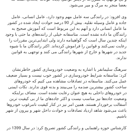
بعضا منجر به مرگ و میر می‌شود.
وی افزود: در رانندگی سه عامل مهم وجود دارد، عامل انسانی، عامل
جاده و عامل وسیله نقلیه. بیش از 90 درصد حوادث ایجاد شده در کشور
ما عامل انسانی دارد و آنهم به این مربوط است که آموزش صحیح به
رانندگان ما داده نشده است. متاسفانه خیلی از راننده‌های ما حتی با وجود
اینکه چندین سال است که گواهینامه دارند ولی ابتدایی‌ترین مقررات را
رعایت نمی‌کنند و قوانین را فراموش کرده‌اند. اکثر رانندگان ما با شیوه
جدید در شهرها و خارج از شهرها رانندگی می کنند و توجهی به قوانین
ندارند.
سرهنگ سلیمانفر با اشاره به وضعیت خودروسازی کشور خاطرنشان
کرد: متاسفانه شرایط خودروسازی در کشور خوب نیست و بسیار ضعیف
عمل می‌کنند. متاسفانه در تصادفات مشاهده می کنیم که خودروهای
ساخت کشور بیشترین صدمه را می‌بینند و بدنه قوی ندارند. نکات ایمنی
در خودروهای داخلی به هیچ عنوان رعایت نشده است. مضاف براینکه
وضعیت جاده‌ها نیز مناسب نیست و اکثر جاده‌های ما از بی کیفیت ترین
آسفالت برخوردار هستند. همین امر نیز در کنار کیفیت نامرغوب خودروها
باعث می‌شود شاهد ازدیاد تصادفات و حوادث داخل شهر و بیرون از شهر
باشیم.
کارشناس حوزه راهنمایی و رانندگی کشور تصریح کرد: در سال 1399 در