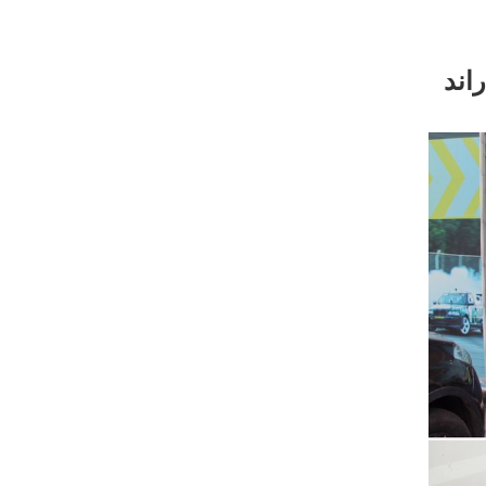
تومبیلرانی سرعت با حضور رئیس فدراسیون برگزار شد/برگزاری ۶ راند