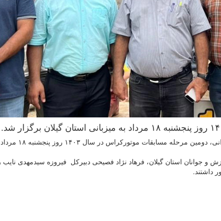
به گزارش روابط عمومی فدراسیون موتورسواری و اتومبیلرانی، دومین مرحله مسابقات موتورکراس د
ش و جوانان استان گیلان، فرهاد نژاد فصیحی دبیرکل فیروزه سیدمهدی نایب 
 داشتند.