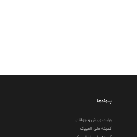
پیوندها
وزارت ورزش و جوانان
کمیته ملی المپیک