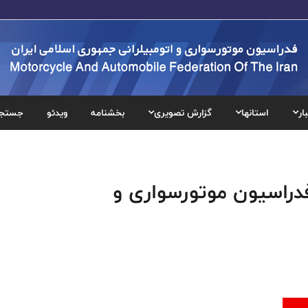
ار
استانها
گزارش تصویری
بخشنامه
ویدئو
جستج
فدراسیون موتورسواری و