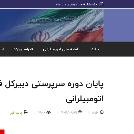
پنجشنبه پانزدهم مرداد ماه
خانه
سامانه ملی اتومبیلرانی
فدراسیون
اخب
پایان دوره سرپرستی دبیرکل 
اتومبیلرانی
13:10
1404/08/21
12906
چاپ خبر