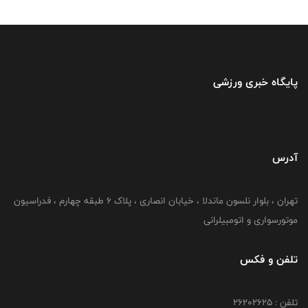
پایگاه خبری ورزشی
آدرس
تهران ، بلوار نلسون ماندلا ، خیابان انصاری ، پلاک ۶ طبقه چهارم ، فدراسیون
موتورسواری و اتومبیلرانی
تلفن و فکس
تلفن : ۲۶۲۰۲۶۲۵