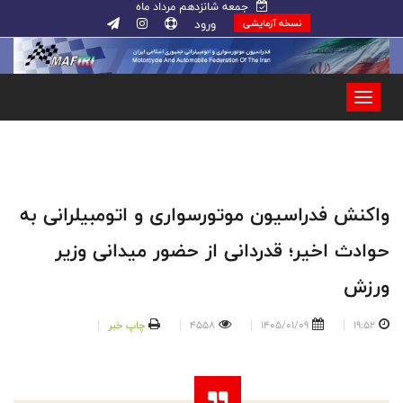
جمعه شانزدهم مرداد ماه
ورود
نسخه آزمایشی
واکنش فدراسیون موتورسواری و اتومبیلرانی به
حوادث اخیر؛ قدردانی از حضور میدانی وزیر
ورزش
19:52
1405/01/09
4558
چاپ خبر