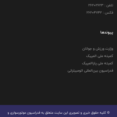
تلفن : ۲۶۲۰۲۶۲۳
فکس : ۲۶۲۰۴۷۴۲
پیوندها
وزارت ورزش و جوانان
کمیته ملی المپیک
کمیته ملی پاراالمپیک
فدراسیون بین‌المللی اتومبیلرانی
© کليه حقوق خبری و تصويری اين سايت متعلق به فدراسیون موتورسواری و