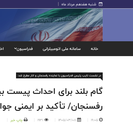
شنبه هفدهم مرداد ماه
خانه
سامانه ملی اتومبیلرانی
فدراسیون
اخب
در نشست نایب رئیس فدراسیون با نماینده رفسنجان و انار مطرح شد:
گام بلند برای احداث پیست بی
رفسنجان/ تأکید بر ایمنی جو
19:05
1405/03/08
1931
چاپ خبر