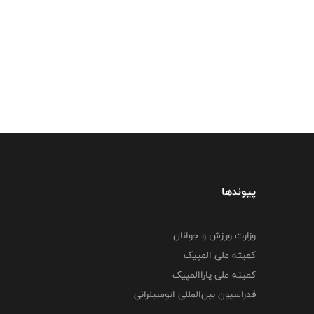
پیوندها
وزارت ورزش و جوانان
کمیته ملی المپیک
کمیته ملی پاراالمپیک
فدراسیون بین‌المللی اتومبیلرانی