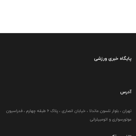
پایگاه خبری ورزشی
آدرس
تهران ، بلوار نلسون ماندلا ، خیابان انصاری ، پلاک ۶ طبقه چهارم ، فدراسیون
موتورسواری و اتومبیلرانی