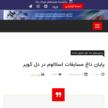
یکشنبه هجدهم مرداد ماه
ورود
نسخه آزمایشی
برترین‌های راند اول معرفی شدند
پایان داغِ مسابقات اسلالوم در دل کویر
12:01
1405/03/09
1613
چاپ خبر