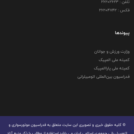
تلفن : ۲۶۲۰۲۶۲۳
فکس : ۲۶۲۰۴۷۴۲
پیوندها
وزارت ورزش و جوانان
کمیته ملی المپیک
کمیته ملی پاراالمپیک
فدراسیون بین‌المللی اتومبیلرانی
© کليه حقوق خبری و تصويری اين سايت متعلق به فدراسیون موتورسواری و
اتومبیل رانی جمهوری اسلامی ایران می باشد.استفاده از مطالب با ذكر منبع آزاد