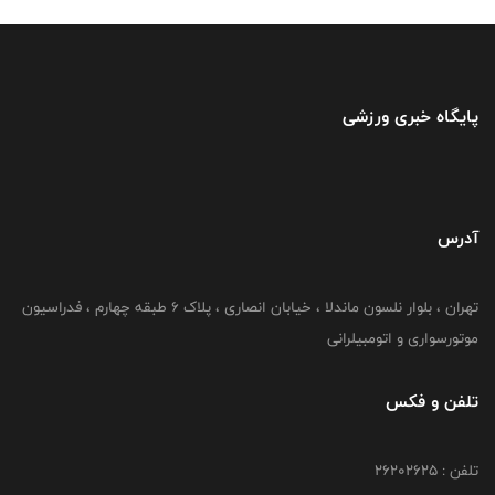
پایگاه خبری ورزشی
آدرس
تهران ، بلوار نلسون ماندلا ، خیابان انصاری ، پلاک ۶ طبقه چهارم ، فدراسیون
موتورسواری و اتومبیلرانی
تلفن و فکس
تلفن : ۲۶۲۰۲۶۲۵