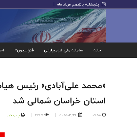
پنجشنبه پانزدهم مرداد ماه
خانه
سامانه ملی اتومبیلرانی
فدراسیون
اخب
«محمد علی‌آبادی» رئیس هیات 
استان خراسان شمالی شد
09:58
1405/03/24
2747
چاپ خبر