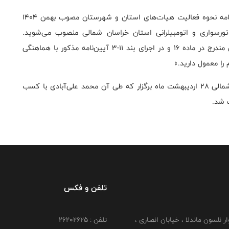
در حکم وی آمده است: « به استناد بند ۲ ماده ۱۴ آئین‌نامه نحوه فعالیت هیات‌های استان و شهرستان مصوب بهمن ۱۴۰۴
رسواری و اتومبیلرانی استان خراسان شمالی منصوب می‌شوید.
شایسته است در راستای انجام وظایف و اختیارات قانونی مندرج در ماده ۱۶ و در اجرای بند 11-3 آیین‌نامه مذکور با هماهنگی
را معمول دارید.»
لازم به ذکر است مجمع انتخاباتی هیات استان خراسان شمالی 28 اردیبهشت ماه برگزار که طی آن محمد علی‌آبادی با کسب
 شد.
تلفن و فکس
وار نلسون ماندلا ، خیابان انصاری ،
تلفن : ۲۶۲۰۲۶۲۵