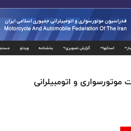
ار
استانها
گزارش تصویری
بخشنامه
ویدئو
جستج
موتورسواری و اتومبیلرانی