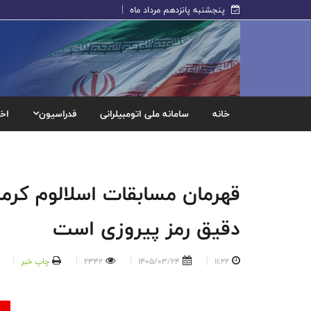
پنجشنبه پانزدهم مرداد ماه
خانه
سامانه ملی اتومبیلرانی
فدراسیون
اخب
قهرمان مسابقات اسلالوم کرما
دقیق رمز پیروزی است
11:22
1405/03/24
2342
چاپ خبر