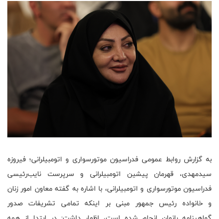
به گزارش روابط عمومی فدراسیون موتورسواری و اتومبیلرانی؛ فیروزه
سیدمهدی، قهرمان پیشین اتومبیلرانی و سرپرست نایب‌رئیسی
فدراسیون موتورسواری و اتومبیلرانی، با اشاره به گفته معاون امور زنان
و خانواده رئیس جمهور مبنی بر اینکه تمامی تشریفات صدور
گواهینامه بانوان انجام شده است، اظهار داشت: در ابتدا از همه