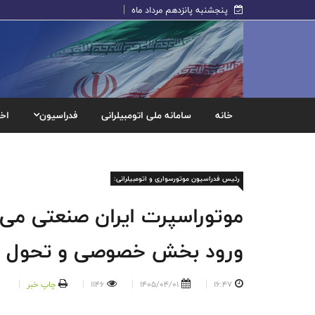
پنجشنبه پانزدهم مرداد ماه
خانه
سامانه ملی اتومبیلرانی
فدراسیون
اخب
رئیس فدراسیون موتورسواری و اتومبیلرانی:
موتوراسپرت ایران صنعتی می‌ش
ورود بخش خصوصی و تحول در
16:47
1405/04/01
1146
چاپ خبر