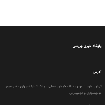
پایگاه خبری ورزشی
آدرس
تهران ، بلوار نلسون ماندلا ، خیابان انصاری ، پلاک ۶ طبقه چهارم ، فدراسیون
موتورسواری و اتومبیلرانی