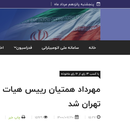
پنجشنبه پانزدهم مرداد ماه
خانه
سامانه ملی اتومبیلرانی
فدراسیون
اخب
با کسب 14 رای از 16 رای ماخوذه؛
مهرداد همتیان رییس هیات مو
تهران شد
15:27
1400/07/20
15929
چاپ خبر