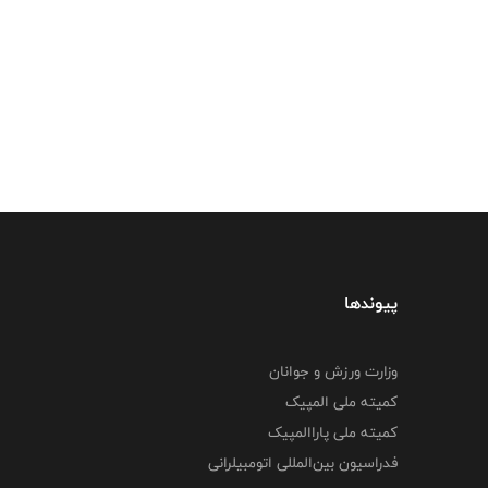
پیوندها
وزارت ورزش و جوانان
کمیته ملی المپیک
کمیته ملی پاراالمپیک
فدراسیون بین‌المللی اتومبیلرانی