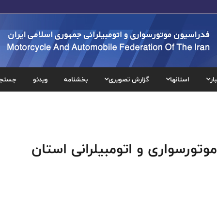
ار
استانها
گزارش تصویری
بخشنامه
ویدئو
جستج
تورسواری و اتومبیلرانی استان