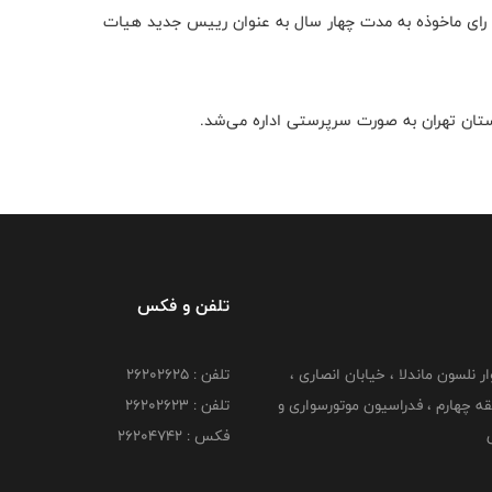
در پایان این انتخابات مهرداد همتیان با کسب 14 رای از 16 رای ماخوذه به مدت چهار سال به عنوان رییس جدید هیات
تلفن و فکس
وار نلسون ماندلا ، خیابان انصاری ،
تلفن : ۲۶۲۰۲۶۲۵
 ۶ طبقه چهارم ، فدراسیون موتورسواری و
تلفن : ۲۶۲۰۲۶۲۳
ی
فکس : ۲۶۲۰۴۷۴۲