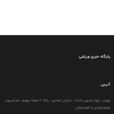
پایگاه خبری ورزشی
آدرس
تهران ، بلوار نلسون ماندلا ، خیابان انصاری ، پلاک ۶ طبقه چهارم ، فدراسیون
موتورسواری و اتومبیلرانی