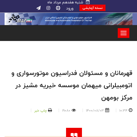
شنبه هفدهم مرداد ماه
ورود
نسخه آزمایشی
قهرمانان و مسئولان فدراسیون موتورسواری و
اتومبیلرانی میهمان موسسه خیریه مشیز در
مرکز بومهن
10:34
1400/08/03
19080
چاپ خبر