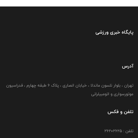
پایگاه خبری ورزشی
آدرس
تهران ، بلوار نلسون ماندلا ، خیابان انصاری ، پلاک ۶ طبقه چهارم ، فدراسیون
موتورسواری و اتومبیلرانی
تلفن و فکس
تلفن : ۲۶۲۰۲۶۲۵