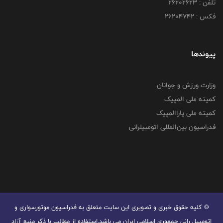
تلفن : ۲۶۲۰۲۶۲۳
فکس : ۲۶۲۰۴۷۴۲
پیوندها
وزارت ورزش و جوانان
کمیته ملی المپیک
کمیته ملی پاراالمپیک
فدراسیون بین‌المللی اتومبیلرانی
© کليه حقوق خبری و تصويری اين سايت متعلق به فدراسیون موتورسواری و
اتومبیل رانی جمهوری اسلامی ایران می باشد.استفاده از مطالب با ذكر منبع آزاد