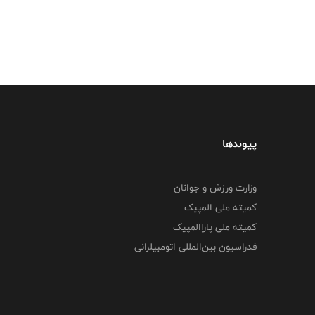
پیوندها
وزارت ورزش و جوانان
کمیته ملی المپیک
کمیته ملی پاراالمپیک
فدراسیون بین‌المللی اتومبیلرانی