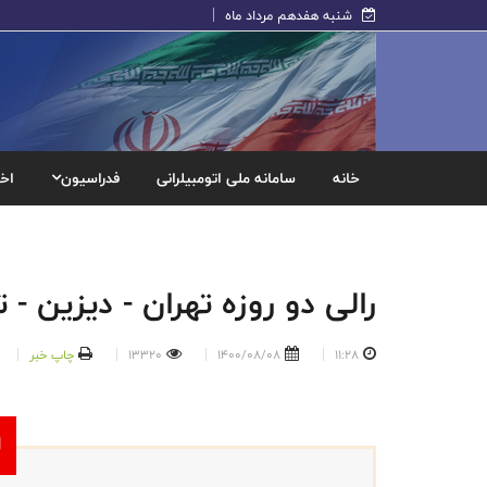
شنبه هفدهم مرداد ماه
خانه
سامانه ملی اتومبیلرانی
فدراسیون
اخب
رالی دو روزه تهران - دیزین - ت
11:28
1400/08/08
13320
چاپ خبر