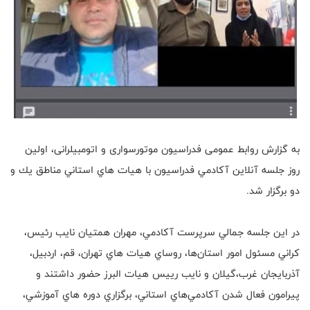
به گزارش روابط عمومی فدراسیون موتورسواری و اتومبیلرانی، اولين
روز جلسه آنلاين آكادمي فدراسيون با هيات هاي استاني مناطق يك و
دو برگزار شد.
در اين جلسه جمالي سرپرست آكادمي، مهران همتيان نايب رئيس،
كراني مسئول امور استان‌ها، روساي هيات هاي تهران، قم، اردبيل،
آذربايجان غرب،گيلان و نايب رييس هيات البرز حضور داشتند و
پيرامون فعال شدن آكادمي‌هاي استاني، برگزاري دوره هاي آموزشي،