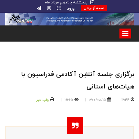
پنجشنبه پانزدهم مرداد ماه
ورود
نسخه آزمایشی
برگزاری جلسه آنلاین آکادمی فدراسیون با
هیات‌های استانی
12:44
1400/08/15
19665
چاپ خبر