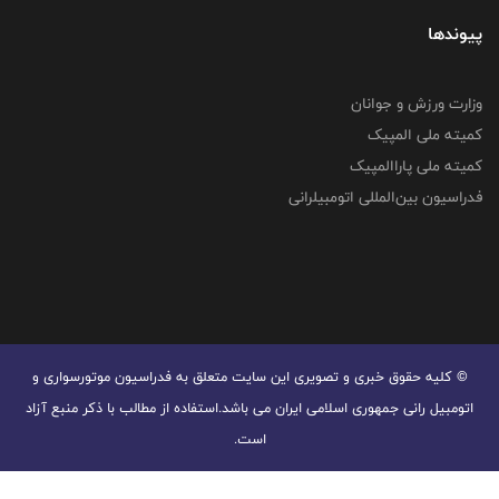
پیوندها
وزارت ورزش و جوانان
کمیته ملی المپیک
کمیته ملی پاراالمپیک
فدراسیون بین‌المللی اتومبیلرانی
© کليه حقوق خبری و تصويری اين سايت متعلق به فدراسیون موتورسواری و
اتومبیل رانی جمهوری اسلامی ایران می باشد.استفاده از مطالب با ذكر منبع آزاد
است.