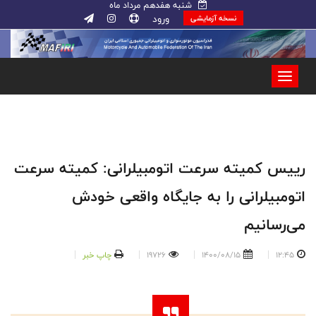
شنبه هفدهم مرداد ماه
ورود
نسخه آزمایشی
رییس کمیته سرعت اتومبیلرانی: کمیته سرعت
اتومبیلرانی را به جایگاه واقعی خودش
می‌رسانیم
12:45
1400/08/15
19726
چاپ خبر