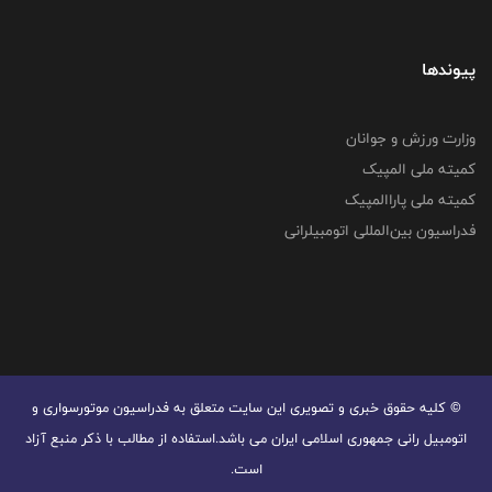
پیوندها
وزارت ورزش و جوانان
کمیته ملی المپیک
کمیته ملی پاراالمپیک
فدراسیون بین‌المللی اتومبیلرانی
© کليه حقوق خبری و تصويری اين سايت متعلق به فدراسیون موتورسواری و
اتومبیل رانی جمهوری اسلامی ایران می باشد.استفاده از مطالب با ذكر منبع آزاد
است.