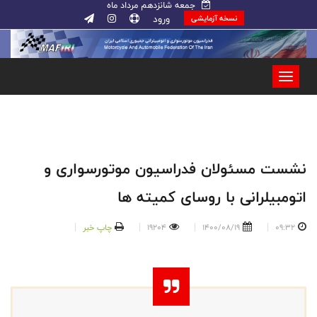
جمعه شانزدهم مرداد ماه
ورود
نسخه آزمایشی
نشست مسئولان فدراسیون موتورسواری و
اتومبیلرانی با روسای کمیته ها
09:32
1400/08/19
19204
چاپ خبر