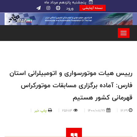
پنجشنبه پانزدهم مرداد ماه
ورود
نسخه آزمایشی
رییس هیات موتورسواری و اتومبیلرانی استان
فارس: آماده برگزاری مسابقات موتورکراس
قهرمانی کشور هستیم
12:29
1400/08/26
25684
چاپ خبر