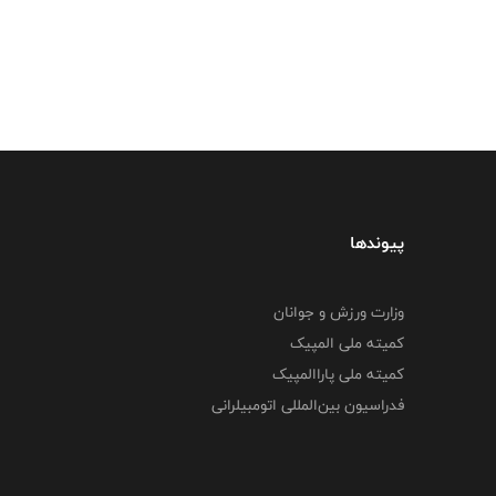
پیوندها
وزارت ورزش و جوانان
کمیته ملی المپیک
کمیته ملی پاراالمپیک
فدراسیون بین‌المللی اتومبیلرانی