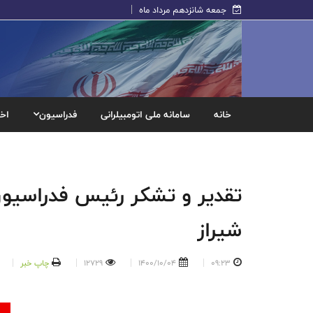
جمعه شانزدهم مرداد ماه
خانه
سامانه ملی اتومبیلرانی
فدراسیون
اخب
تقدیر و تشکر رئیس فدراسیون
شیراز
09:23
1400/10/04
12729
چاپ خبر