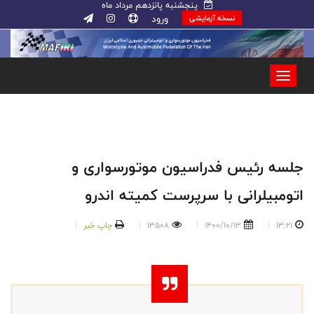
پنجشنبه پانزدهم مرداد ماه
ورود
نسخه آزمایشی
جلسه رئیس فدراسیون موتورسواری و
اتومبیلرانی با سرپرست کمیته اندرو
13:21
1400/10/13
13508
چاپ خبر