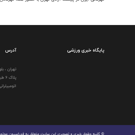
پایگاه خبری ورزشی
آدرس
تهران ، بل
پلاک
اتومبیلران
© کليه حقوق خبری و تصويری اين سايت متعلق به فدراسیون موتورسوا