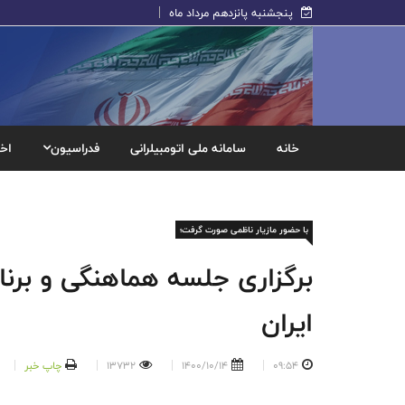
پنجشنبه پانزدهم مرداد ماه
خانه
سامانه ملی اتومبیلرانی
فدراسیون
اخب
با حضور مازیار ناظمی صورت گرفت؛
برگزاری جلسه هماهنگی و برنا
ایران
09:54
1400/10/14
13732
چاپ خبر