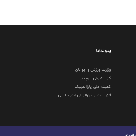
پیوندها
وزارت ورزش و جوانان
کمیته ملی المپیک
کمیته ملی پاراالمپیک
فدراسیون بین‌المللی اتومبیلرانی
د است.