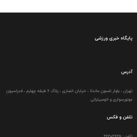
پایگاه خبری ورزشی
آدرس
تهران ، بلوار نلسون ماندلا ، خیابان انصاری ، پلاک ۶ طبقه چهارم ، فدراسیون
موتورسواری و اتومبیلرانی
تلفن و فکس
تلفن : ۲۶۲۰۲۶۲۵