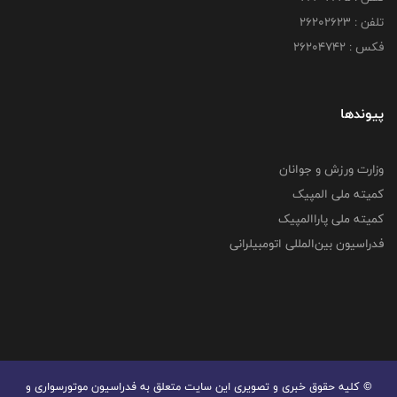
تلفن : ۲۶۲۰۲۶۲۳
فکس : ۲۶۲۰۴۷۴۲
پیوندها
وزارت ورزش و جوانان
کمیته ملی المپیک
کمیته ملی پاراالمپیک
فدراسیون بین‌المللی اتومبیلرانی
© کليه حقوق خبری و تصويری اين سايت متعلق به فدراسیون موتورسواری و