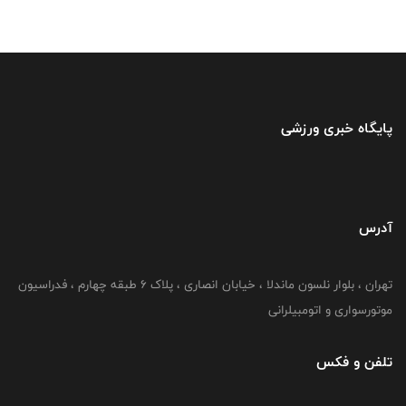
پایگاه خبری ورزشی
آدرس
تهران ، بلوار نلسون ماندلا ، خیابان انصاری ، پلاک ۶ طبقه چهارم ، فدراسیون
موتورسواری و اتومبیلرانی
تلفن و فکس