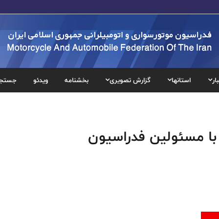
ار
استانها
گزارش تصویری
بخشنامه
ویدئو
جستج
 با مسئولین فدراسیون