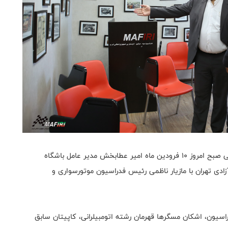
به گزارش روابط عمومی فدراسیون موتورسواری و اتومبیلرانی صبح امروز ۱۰ فرودین ماه امیر عطابخش مدير عامل باشگاه
ی تهران با مازیار ناظمی رئیس فدراسیون موتورسواری و
یون، اشکان مسگرها قهرمان رشته اتومبیلرانی، کاپیتان سابق