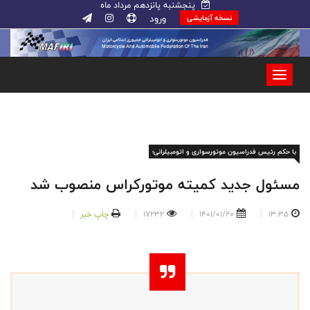
پنجشنبه پانزدهم مرداد ماه
ورود
نسخه آزمایشی
با حکم رئیس فدراسیون موتورسواری و اتومبیلرانی؛
مسئول جدید کمیته موتورکراس منصوب شد
13:35
1401/01/20
17232
چاپ خبر