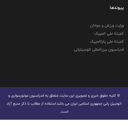
پیوندها
وزارت ورزش و جوانان
کمیته ملی المپیک
کمیته ملی پاراالمپیک
فدراسیون بین‌المللی اتومبیلرانی
© کليه حقوق خبری و تصويری اين سايت متعلق به فدراسیون موتورسواری و
اتومبیل رانی جمهوری اسلامی ایران می باشد.استفاده از مطالب با ذكر منبع آزاد
است.