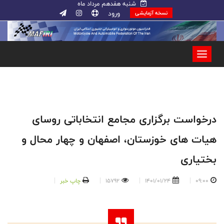
شنبه هفدهم مرداد ماه
ورود
نسخه آزمایشی
درخواست برگزاری مجامع انتخاباتی روسای
هیات های خوزستان، اصفهان و چهار محال و
بختیاری
09:00
1401/01/24
15792
چاپ خبر