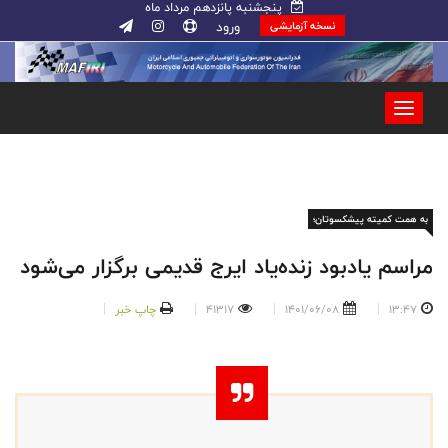
پنجشنبه پانزدهم مرداد ماه
ورود
نسخه آزمایشی
به همت کمیته پیشکسوتان؛
مراسم یادبود زنده‌یاد ایرج قدیمی برگزار می‌شود
13:47
1401/06/08
41317
چاپ خبر