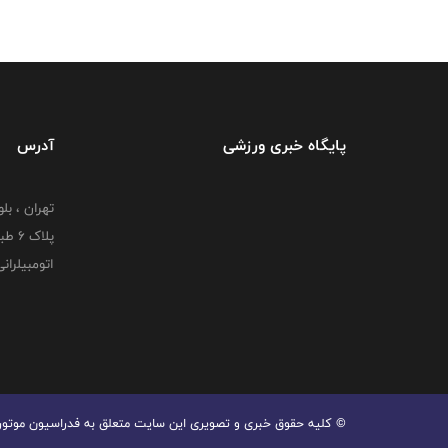
پایگاه خبری ورزشی
آدرس
تهران ، بل
پلاک
اتومبیلران
© کليه حقوق خبری و تصويری اين سايت متعلق به فدراسیون موتورسوا