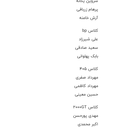
شروین یگانه
پرهام زربافی
آرش خامنه
کلاس bp
علی شیرزاد
سعید صادقی
بابک پهلوانی
کلاس ۴۰۵
مهرداد صفری
مهرداد کاظمی
حسین معینی
کلاس 2000GT
مهدی پورحسن
اکبر محمدی