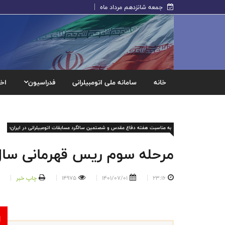
جمعه شانزدهم مرداد ماه
خانه
سامانه ملی اتومبیلرانی
فدراسیون
اخب
به مناسبت هفته دفاع مقدس و شصتمین سالگرد مسابقات اتومبیلرانی در ایران؛
مرحله سوم ریس قهرمانی سال 
23:16
1401/07/01
14975
چاپ خبر