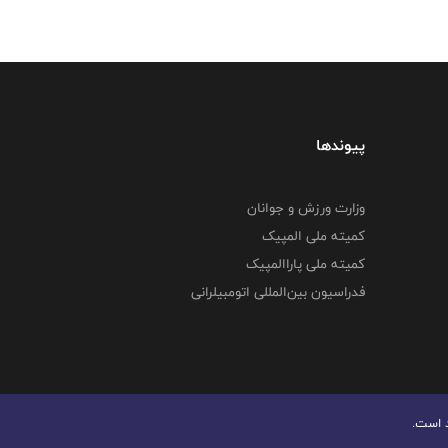
پیوندها
وزارت ورزش و جوانان
کمیته ملی المپیک
کمیته ملی پاراالمپیک
فدراسیون بین‌المللی اتومبیلرانی
د است.