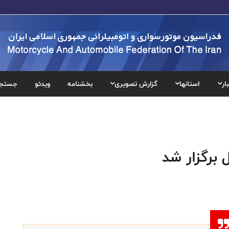
ار
استانها
گزارش تصویری
بخشنامه
ویدئو
جستج
برگزار شد