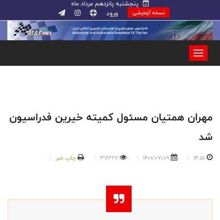
پنجشنبه پانزدهم مرداد ماه
ورود
نسخه آزمایشی
مهران همتیان مسئول کمیته خیرین فدراسیون
شد
14:51
1401/07/09
37327
چاپ خبر