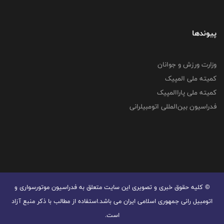
پیوندها
وزارت ورزش و جوانان
کمیته ملی المپیک
کمیته ملی پاراالمپیک
فدراسیون بین‌المللی اتومبیلرانی
© کليه حقوق خبری و تصويری اين سايت متعلق به فدراسیون موتورسواری و
اتومبیل رانی جمهوری اسلامی ایران می باشد.استفاده از مطالب با ذكر منبع آزاد
است.