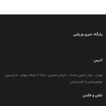
پایگاه خبری ورزشی
آدرس
تهران ، بلوار نلسون ماندلا ، خیابان انصاری ، پلاک ۶ طبقه چهارم ، فدراسیون
موتورسواری و اتومبیلرانی
تلفن و فکس