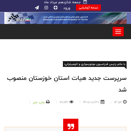
جمعه شانزدهم مرداد ماه
ورود
نسخه آزمایشی
با حکم رئیس فدراسیون موتورسواری و اتومبیلرانی؛
سرپرست جدید هیات استان خوزستان منصوب
شد
13:56
1401/08/30
76841
چاپ خبر