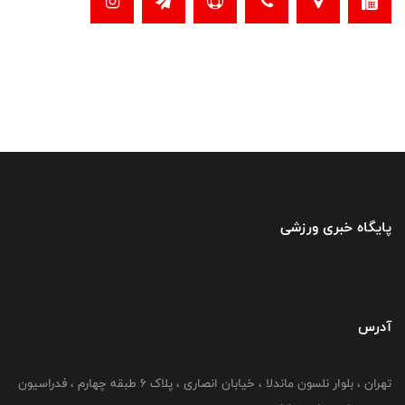
پایگاه خبری ورزشی
آدرس
تهران ، بلوار نلسون ماندلا ، خیابان انصاری ، پلاک ۶ طبقه چهارم ، فدراسیون