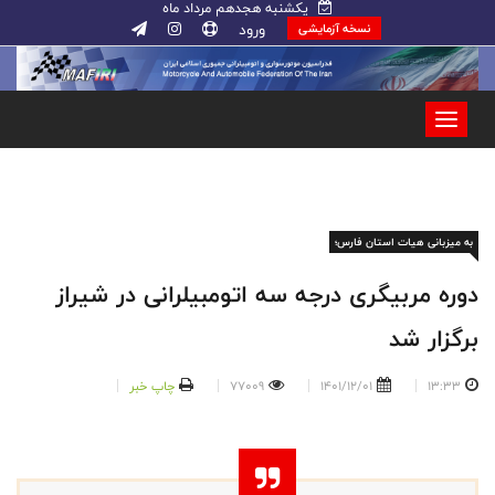
یکشنبه هجدهم مرداد ماه
ورود
نسخه آزمایشی
به میزبانی هیات استان فارس؛
دوره مربیگری درجه سه اتومبیلرانی در شیراز
برگزار شد
13:33
1401/12/01
77009
چاپ خبر