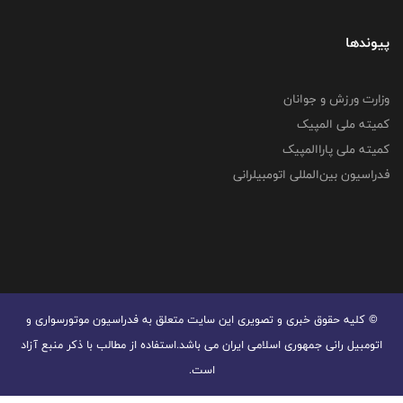
پیوندها
وزارت ورزش و جوانان
کمیته ملی المپیک
کمیته ملی پاراالمپیک
فدراسیون بین‌المللی اتومبیلرانی
© کليه حقوق خبری و تصويری اين سايت متعلق به فدراسیون موتورسواری و
اتومبیل رانی جمهوری اسلامی ایران می باشد.استفاده از مطالب با ذكر منبع آزاد
است.