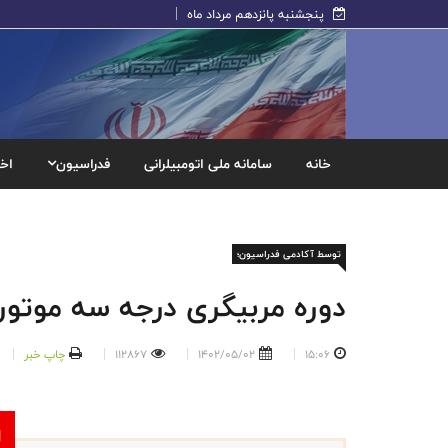
پنجشنبه پانزدهم مرداد ماه
خانه
سامانه ملی اتومبیلرانی
فدراسیون
اخب
توسط آکادمی فدراسیون؛
دوره مربیگری درجه سه موتورس
15:06
1402/05/02
112867
چاپ خبر