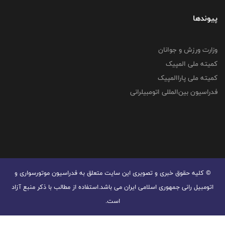
پیوندها
وزارت ورزش و جوانان
کمیته ملی المپیک
کمیته ملی پاراالمپیک
فدراسیون بین‌المللی اتومبیلرانی
© کليه حقوق خبری و تصويری اين سايت متعلق به فدراسیون موتورسواری و
اتومبیل رانی جمهوری اسلامی ایران می باشد.استفاده از مطالب با ذكر منبع آزاد
است.