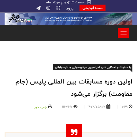
جمعه شانزدهم مرداد ماه
ورود
نسخه آزمایشی
با حمایت و همکاری فنی فدراسیون موتورسواری و اتومبیلرانی؛
اولین دوره مسابقات بین المللی پلیس (جام
مقاومت) برگزار می‌شود
10:29
1402/05/07
116765
چاپ خبر