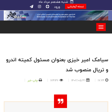
شنبه هفدهم مرداد ماه
ورود
نسخه آزمایشی
سیامک امیر خیزی بعنوان مسئول کمیته اندرو
و تریال منصوب شد
17:24
1402/05/31
174146
چاپ خبر