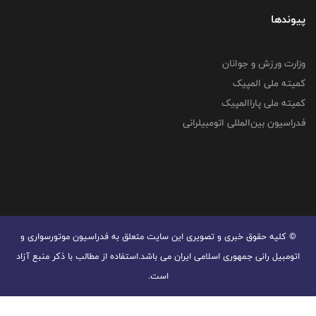
پیوندها
وزارت ورزش و جوانان
کمیته ملی المپیک
کمیته ملی پاراالمپیک
فدراسیون بین‌المللی اتومبیلرانی
© کليه حقوق خبری و تصويری اين سايت متعلق به فدراسیون موتورسواری و
اتومبیل رانی جمهوری اسلامی ایران می باشد.استفاده از مطالب با ذكر منبع آزاد
است.